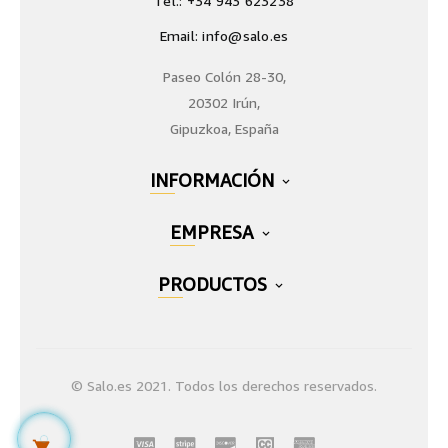
Tel.: +34 943 623238
Email: info@salo.es
Paseo Colón 28-30,
20302 Irún,
Gipuzkoa, España
INFORMACIÓN

EMPRESA

PRODUCTOS

© Salo.es 2021. Todos los derechos reservados.
