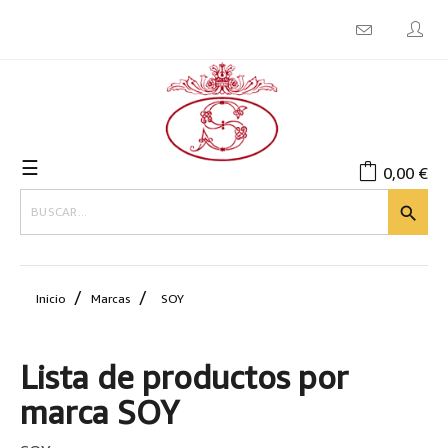
Navegación
☰
0,00 €
de
palanca

Inicio
Marcas
SOY
Lista de productos por
marca SOY