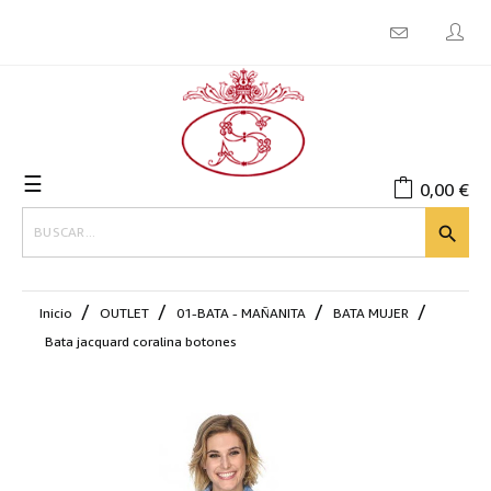
Navegación
☰
0,00 €
de
palanca

Inicio
OUTLET
01-BATA - MAÑANITA
BATA MUJER
Bata jacquard coralina botones