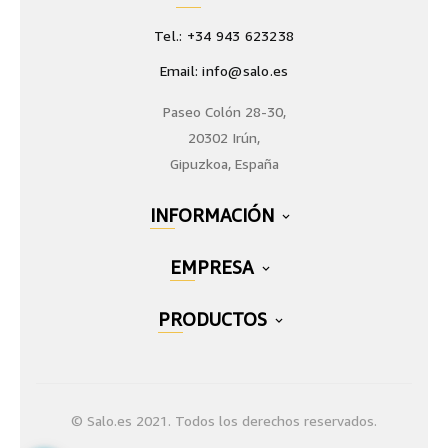
Tel.: +34 943 623238
Email: info@salo.es
Paseo Colón 28-30,
20302 Irún,
Gipuzkoa, España
INFORMACIÓN

EMPRESA

PRODUCTOS

© Salo.es 2021. Todos los derechos reservados.