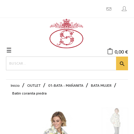
Navegación
☰
0,00 €
de
palanca

Inicio
OUTLET
01-BATA - MAÑANITA
BATA MUJER
Batin coranila piedra